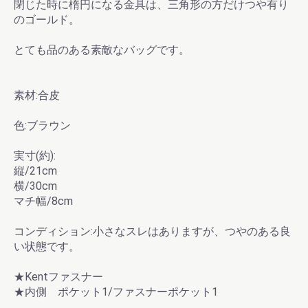
閉じた時に楕円になる金具は、三角形の方だけつや有り
のゴールド。
とても品のある素敵なバッグです。
素材:合皮
色:ブラウン
実寸(約):
縦/21cm
横/30cm
マチ幅/8cm
コンディション:小さなスレはありますが、つやのある良
い状態です。
★Kentファスナー
★内側 ポケット1/ファスナーポケット1