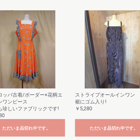
ロッパ古着/ボーダー×花柄エ
ストライプオールインワン
ンワンピース
裾にゴム入り!
も珍しいファブリックです!
￥5,280
80
ただいま品切れ中です。
ただいま品切れ中です。