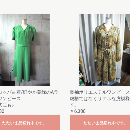
ロッパ古着/鮮やか黄緑のAラ
長袖ポリエステルワンピース(
ワンピース
虎柄ではなくリアルな虎模様
式にも♪
す。
80
￥6,380
ただいま品切れ中です。
ただいま品切れ中です。