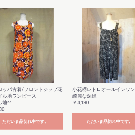
ロッパ古着/フロントジップ花
小花柄レトロオールインワン
イル地ワンピース
綺麗な深緑
地^^
￥4,180
80
ただいま品切れ中です。
ただいま品切れ中です。