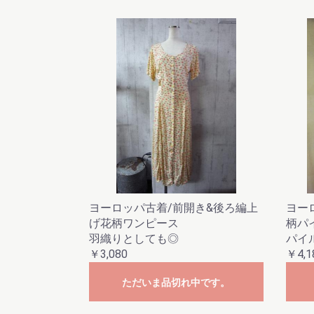
ヨーロッパ古着/前開き&後ろ編上
ヨー
げ花柄ワンピース
柄パ
羽織りとしても◎
パイル
￥3,080
￥4,1
ただいま品切れ中です。