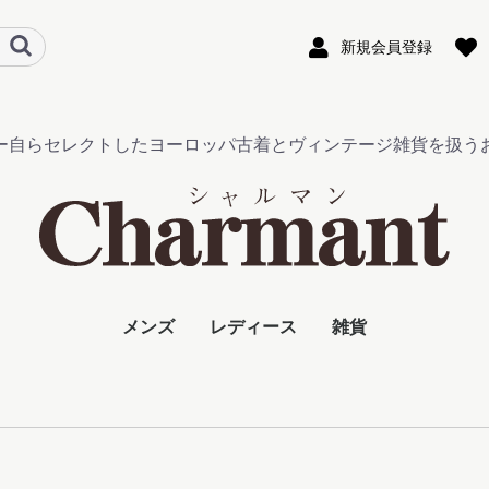
新規会員登録
ー自らセレクトしたヨーロッパ古着とヴィンテージ雑貨を扱う
メンズ
レディース
雑貨
アウター
シャツ
Tシャツ
パンツ
グッズ
ジャケット・コート
トップス
スカート・パンツ
ワンピース
グッズ
ビンテージ雑貨
フレンチキーホルダ
その他