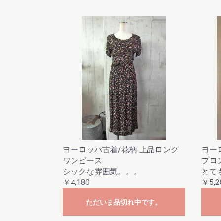
ヨーロッパ古着/花柄 上品ロング
ヨー
ワンピース
プロ
シックな雰囲気。。。
とて
￥4,180
￥5,2
ただいま品切れ中です。