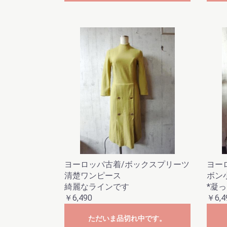
ヨーロッパ古着/ボックスプリーツ
ヨー
清楚ワンピース
ボン
綺麗なラインです
*凝
￥6,490
￥6,4
ただいま品切れ中です。