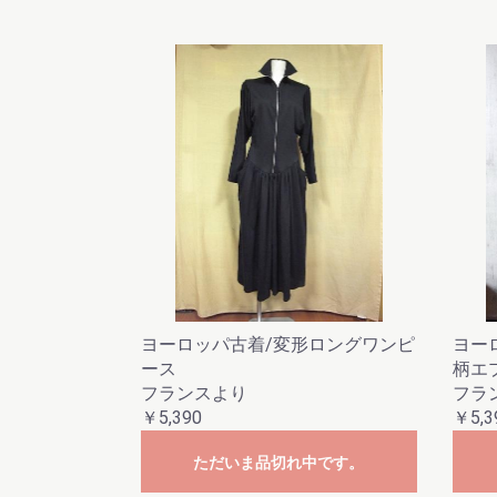
ヨーロッパ古着/変形ロングワンピ
ヨーロ
ース
柄エ
フランスより
フラ
￥5,390
￥5,3
ただいま品切れ中です。