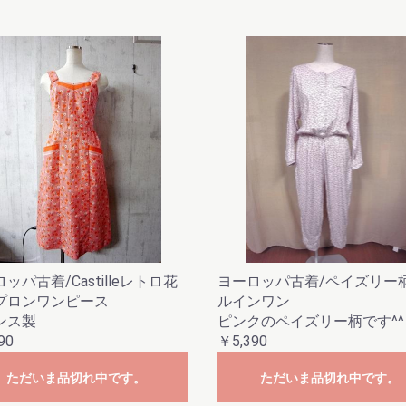
お買い物を続ける
カートへ進む
ッパ古着/Castilleレトロ花
ヨーロッパ古着/ペイズリー
プロンワンピース
ルインワン
ンス製
ピンクのペイズリー柄です^^
90
￥5,390
ただいま品切れ中です。
ただいま品切れ中です。