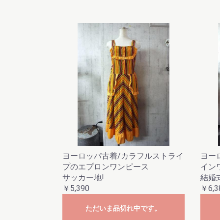
ヨーロッパ古着/カラフルストライ
ヨー
プのエプロンワンピース
イン
サッカー地!
結婚
￥5,390
￥6,3
ただいま品切れ中です。