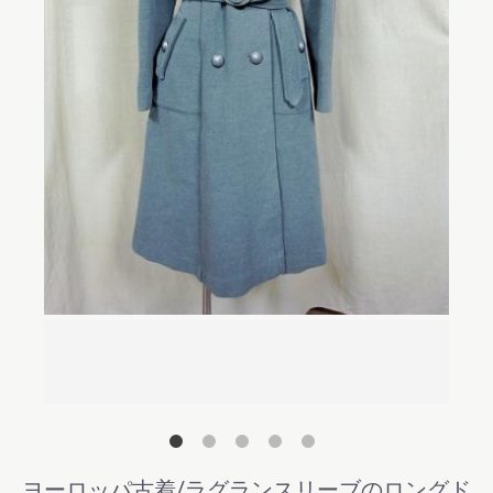
後ろ
ヨーロッパ古着/ラグランスリーブのロングド