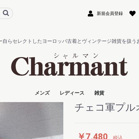
新規会員登録
ー自らセレクトしたヨーロッパ古着とヴィンテージ雑貨を扱う
メンズ
レディース
雑貨
チェコ軍プル
アウター
シャツ
Tシャツ
パンツ
グッズ
ジャケット・コート
トップス
スカート・パンツ
ワンピース
グッズ
ビンテージ雑貨
フレンチキーホルダ
その他
￥7,480
税込