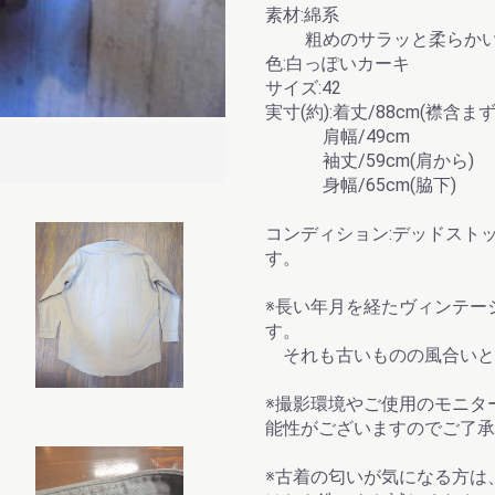
素材:綿系
粗めのサラッと柔らかい
色:白っぽいカーキ
お買い物を続ける
カートへ進む
サイズ:42
実寸(約):着丈/88cm(襟含ま
肩幅/49cm
サイド
袖丈/59cm(肩から)
身幅/65cm(脇下)
コンディション:デッドスト
す。
※長い年月を経たヴィンテー
す。
それも古いものの風合いと
※撮影環境やご使用のモニタ
能性がございますのでご了承
※古着の匂いが気になる方は