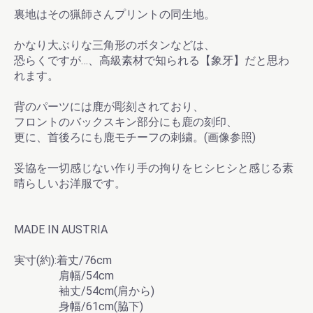
裏地はその猟師さんプリントの同生地。
かなり大ぶりな三角形のボタンなどは、
恐らくですが…、高級素材で知られる【象牙】だと思わ
れます。
背のパーツには鹿が彫刻されており、
フロントのバックスキン部分にも鹿の刻印、
更に、首後ろにも鹿モチーフの刺繍。(画像参照)
妥協を一切感じない作り手の拘りをヒシヒシと感じる素
晴らしいお洋服です。
MADE IN AUSTRIA
実寸(約):着丈/76cm
肩幅/54cm
袖丈/54cm(肩から)
身幅/61cm(脇下)