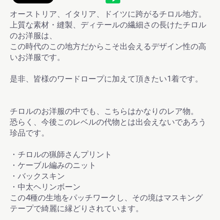
オーストリア、イタリア、ドイツに跨がるチロル地方。
上質な素材・縫製、ディテールの繊細さの長けたチロル
のお洋服は、
この時代のこの地方だからこそ出会えるデザイン性の高
いお洋服です。
是非、皆様のワードロープに加えて頂きたい1着です。
チロルのお洋服の中でも、こちらはかなりのレア物。
恐らく、今後このレベルの代物とは出会えないであろう
お買い物を続ける
カートへ進む
珍品です。
・チロルの猟師さんプリント
・ケーブル編みのニット
・バックスキン
・中太ヘリンボーン
この4種の生地をパッチワークし、その境はマスキング
テープで綺麗に縁どりされています。