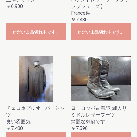
￥6,930
ップシューズ】
France製
￥7,480
ただいま品切れ中です。
ただいま品切れ中です。
チェコ軍プルオーバーシャ
ヨーロッパ古着/刺繍入り
ツ
ミドルレザーブーツ
良い雰囲気
綺麗な刺繍です
￥7,480
￥7,590