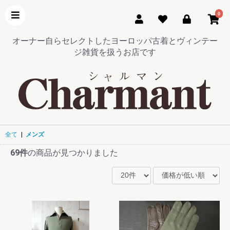
0
オーナー自らセレクトしたヨーロッパ古着とヴィンテー
ジ雑貨を扱うお店です
全て
|
メンズ
69件
の商品が見つかりました