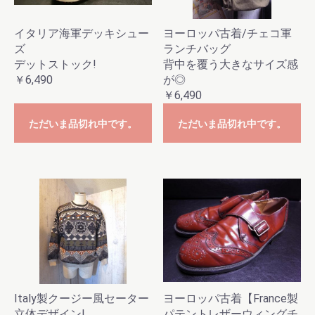
イタリア海軍デッキシュー
ヨーロッパ古着/チェコ軍
ズ
ランチバッグ
デットストック!
背中を覆う大きなサイズ感
￥6,490
が◎
￥6,490
ただいま品切れ中です。
ただいま品切れ中です。
Italy製クージー風セーター
ヨーロッパ古着【France製
立体デザイン!
パテントレザーウィングチ