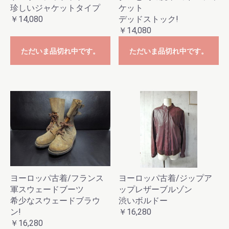
珍しいジャケットタイプ
ケット
￥14,080
デッドストック!
￥14,080
お買い物を続ける
カートへ進む
ただいま品切れ中です。
ただいま品切れ中です。
ヨーロッパ古着/フランス
ヨーロッパ古着/ジップア
軍スウェードブーツ
ップレザーブルゾン
希少なスウェードブラウ
渋いボルドー
ン!
￥16,280
￥16,280