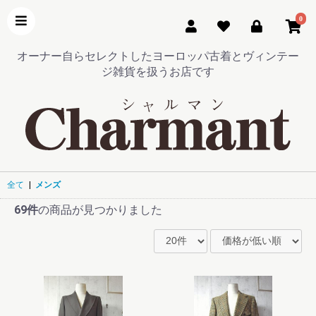
0
オーナー自らセレクトしたヨーロッパ古着とヴィンテー
ジ雑貨を扱うお店です
全て
|
メンズ
69件
の商品が見つかりました